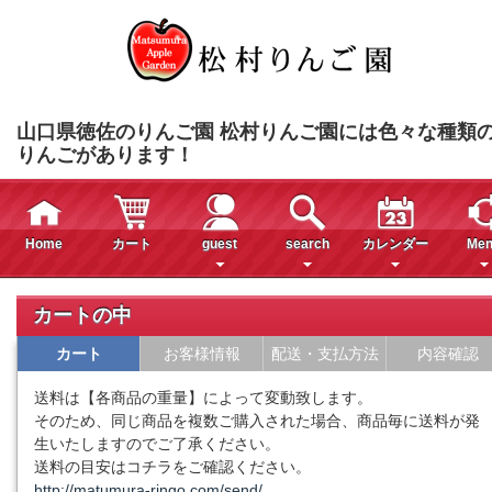
山口県徳佐のりんご園 松村りんご園には色々な種類
りんごがあります！
Home
カート
guest
search
カレンダー
Men
カートの中
カート
お客様情報
配送・支払方法
内容確認
送料は【各商品の重量】によって変動致します。
そのため、同じ商品を複数ご購入された場合、商品毎に送料が発
生いたしますのでご了承ください。
送料の目安はコチラをご確認ください。
http://matumura-ringo.com/send/