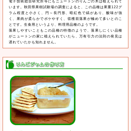
電子技術総合研究所等にもニュートンのりんごの木は植えられて
います。秋田県果樹試験場の調査によると、この品種は果重122グ
ラム程度と小さく、円～長円形、暗紅色で縞があり、酸味が強
く、果肉が柔らかでボケやすく、収穫前落果が極めて多いとのこ
とです。生食用というより、料理用品種のようです。
落果しやすいこともこの品種の特徴のようで、落果しにくい品種
がニュートンの家に植えられていたら、万有引力の法則の発見は
遅れていたかも知れません。