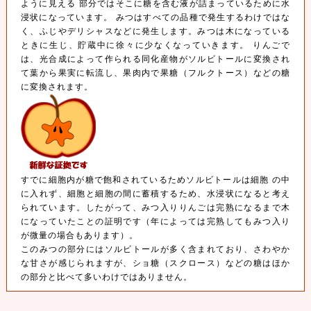
ように見える 部分ではそこに糖を含む液が詰まっているために水
浸状になっています。 みつはすべての品種で発生するわけではな
く、ふじやデリシャスなどに発生します。みつは木になっている
ときに生じ、貯蔵中に徐々に少なくなっていきます。 りんごで
は、光合成によって作られる同化産物がソルビトールに変換され
て葉から果実に転流し、果肉内で果糖（フルクトース）などの糖
に変換されます。
すでに細胞内が糖で飽和されているためソルビトールは細胞 の中
に入れず、細胞と細胞の間に蓄積するため、水浸状になると考え
られています。したがって、みつ入りりんごは完熟になるまで木
になっていたことの証明です（年によっては完熟してもみつ入り
が微量の場合もあります）。
このみつの部分にはソルビトールが多く含まれており、さわやか
な甘さが感じられますが、ショ糖（スクロース）などの糖はほか
の部分と比べて多いわけではありません。