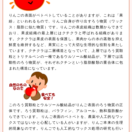
りんごの表面がベトベトしていることがありますが、これは「果
紛」といわれるもので、りんご自身が作り出すろう物質（ワック
ス：脂肪に似た物質）です。りんごの表皮組織は数層からできて
おり、果皮組織の最上層にはクチクラと呼ばれる組織がありま
す。クチクラは果皮の表面を保護し、果肉からの水の蒸散を抑え
鮮度を維持するなど、果実にとって大切な生理的な役割を果たし
ています。クチクラは二層構造となっていて、上層ではろう質顆
粒とトリテルペンの一種であるウルソール酸結晶が、下層では流
動性のろう物質が、それぞれクチンという脂肪酸類の重合体に包
まれた構造になっています。
このろう質顆粒とウルソール酸結晶がりんご表面のろう物質の正
体です。ろう質顆粒は、パラフィン、アルコール、飽和脂肪酸か
らできています。 りんご表面のベトベトを、農薬や人工的なワッ
クスではないかと心配している人がいますが、りんご本来の生理
的現象なのです。りんごでも人工的なワックス処理の研究も行い