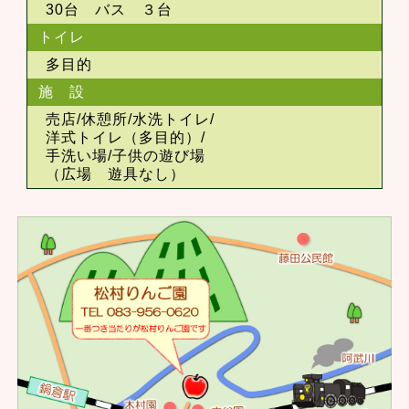
30台 バス ３台
トイレ
多目的
施 設
売店/休憩所/水洗トイレ/
洋式トイレ（多目的）/
手洗い場/子供の遊び場
（広場 遊具なし）