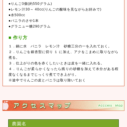
●りんご3個(約550グラム)
●レモン汁30～ 40cc(りんごの酸味を見ながらお好みで)
●水500cc
●バニラのさや1本
●グラニュー糖290グラム
■ 作り方
１．鍋に水 バニラ レモン汁 砂糖三分の一を入れておく。
２．りんごを銀杏型に切り １ に加え、アクをこまめに取りながら
煮る。
３．仕上がりの色を赤くしたいときは皮を一緒に入れる。
４．りんごが柔らかくなったら残りの砂糖を加えて水分がある程
度なくなるまでじっくり煮てでき上がり。
※途中でりんごの皮とバニラは取り除いておく
農園名