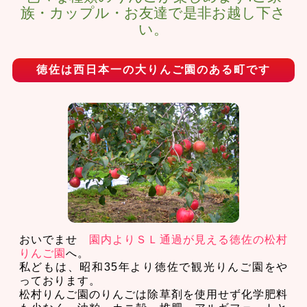
族・カップル・お友達で是非お越し下さ
い。
徳佐は西日本一の大りんご園のある町です
おいでませ
園内よりＳＬ通過が見える徳佐の松村
りんご園
へ。
私どもは、昭和35年より徳佐で観光りんご園をや
っております。
松村りんご園のりんごは除草剤を使用せず化学肥料