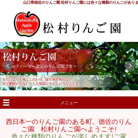
山口県徳佐のりんご園 松村りんご園には色々な種類のりんごがありま
メニュー
西日本一のりんご園のある町、徳佐のりん
ご園 松村りんご園へようこそ!
色々な種類のりんごが楽しめます!ご家